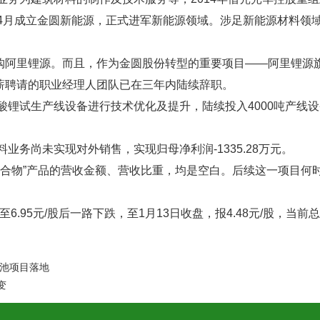
4月成立金圆新能源，正式进军新能源领域。涉足新能源材料领域后，
购阿里锂源。而且，作为金圆股份转型的重要项目——阿里锂源
薪聘请的职业经理人团队已在三年内陆续辞职。
碳酸锂试生产线设备进行技术优化及提升，陆续投入4000吨产
业务尚未实现对外销售，实现归母净利润-1335.28万元。
锂化合物”产品的营收金额、营收比重，均是空白。后续这一项目
6.95元/股后一路下跌，至1月13日收盘，报4.48元/股，当前总
态电池项目落地
变