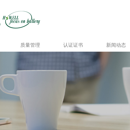
质量管理
认证证书
新闻动态