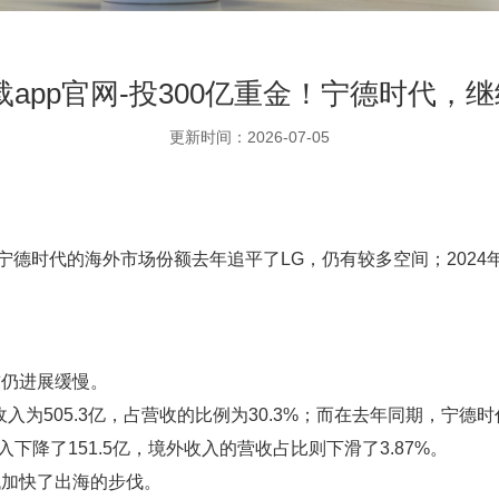
app官网-投300亿重金！宁德时代，继
更新时间：2026-07-05
宁德时代的海外市场份额去年追平了LG，仍有较多空间；202
前仍进展缓慢。
为505.3亿，占营收的比例为30.3%；而在去年同期，宁德时
下降了151.5亿，境外收入的营收占比则下滑了3.87%。
代加快了出海的步伐。