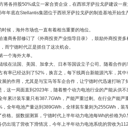
双宣布，双方将各持股50%成立一家合资企业，在西班牙萨拉戈萨建设
年年底在Stellantis集团位于西班牙萨拉戈萨的制造基地开始生
的时候，海外市场也一直有着相当重要的地位。
时恰逢商务部修订了《外商投资产业指导目录》，鼓励外商投资
会，而宁德时代正是抓住了这次机会。
了第一个海外大单。
又陆续在法国、美国、加拿大、日本等国设立子公司。随着合作
场占有率已经达到了52%，换言之，每下线两台新能源汽车，其
发展的作用，尤其是与宝马等车企合作，让宁德时代迅速打响了
，这一局面直到2023年，随着整个动力电池行业的产能从供
，但全年累计装车量只有387.7GWh，产能严重过剩。在行业产
%，全年电池产量达到389GWh，全球装车量则为255GWh，装
格。据数据测算，宁德时代上半年动力电池每Wh的价格为0.54
仍出现了营收下滑情况，今年上半年动力电池系统的营收为1126