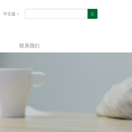
中文版
联系我们