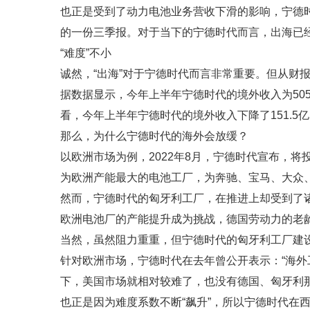
也正是受到了动力电池业务营收下滑的影响，宁德时代
的一份三季报。对于当下的宁德时代而言，出海已
“难度”不小
诚然，“出海”对于宁德时代而言非常重要。但从财报
据数据显示，今年上半年宁德时代的境外收入为505.
看，今年上半年宁德时代的境外收入下降了151.5亿
那么，为什么宁德时代的海外会放缓？
以欧洲市场为例，2022年8月，宁德时代宣布，将
为欧洲产能最大的电池工厂，为奔驰、宝马、大众、S
然而，宁德时代的匈牙利工厂，在推进上却受到了诸多阻
欧洲电池厂的产能提升成为挑战，德国劳动力的老
当然，虽然阻力重重，但宁德时代的匈牙利工厂建
针对欧洲市场，宁德时代在去年曾公开表示：“海
下，美国市场就相对较难了，也没有德国、匈牙利
也正是因为难度系数不断“飙升”，所以宁德时代