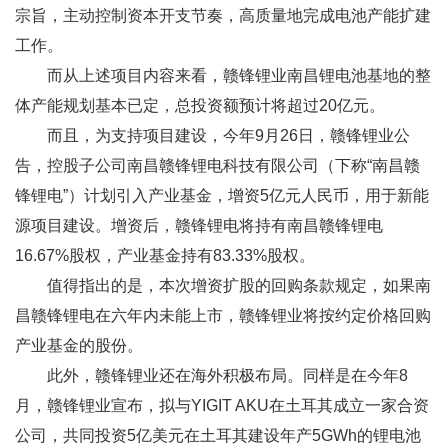
宗旨，主动控制资本开支节奏，高质量地完成电池产能扩建
工作。
而从上述项目内容来看，赣锋锂业南昌锂电池基地的整
体产能规划基本已定，总投资额预计将超过20亿元。
而且，为支持项目建设，今年9月26日，赣锋锂业公
告，控股子公司南昌赣锋锂电科技有限公司（下称“南昌赣
锋锂电”）计划引入产业基金，增资5亿元人民币，用于新能
源项目建设。增资后，赣锋锂电将持有南昌赣锋锂电
16.67%股权，产业基金持有83.33%股权。
值得指出的是，本次增资扩股的回购条款规定，如果南
昌赣锋锂电在六年内未能上市，赣锋锂业将按约定价格回购
产业基金的股份。
此外，赣锋锂业还在海外积极布局。同样是在今年8
月，赣锋锂业宣布，拟与YIGIT AKU在土耳其成立一家合资
公司，共同投资5亿美元在土耳其建设年产5GWh的锂电池