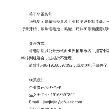
关于华视智能
华视集团是精密模具及工业检测设备制造商。公
行业开始，聚焦锂电池、氢能、钙钛矿等新能源领
参评方式
评选活动以公开形式向业界征集报名，拥有创新
料传到组委会，过期恕不受理。
请致电+86-19168597392，或发送电子邮件至jia
联系我们
企业参评/商务合作：
焦女士 Tel：19168597392
Email：jiaojiajia@ofweek.com