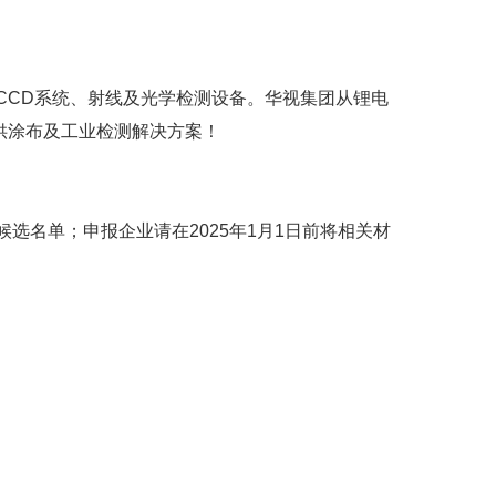
CCD系统、射线及光学检测设备。华视集团从锂电
供涂布及工业检测解决方案！
选名单；申报企业请在2025年1月1日前将相关材