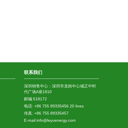
联系我们
深圳销售中心：深圳市龙岗中心城正中时
代广场A座1810
邮编:518172
电话: +86 755 89335456 20 lines
传真: +86 755 89335457
E-mail:info@leyuenergy.com