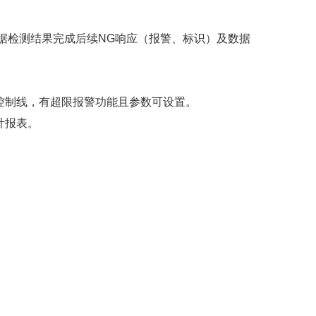
据检测结果完成后续NG响应（报警、标识）及数据
控制线，有超限报警功能且参数可设置。
计报表。