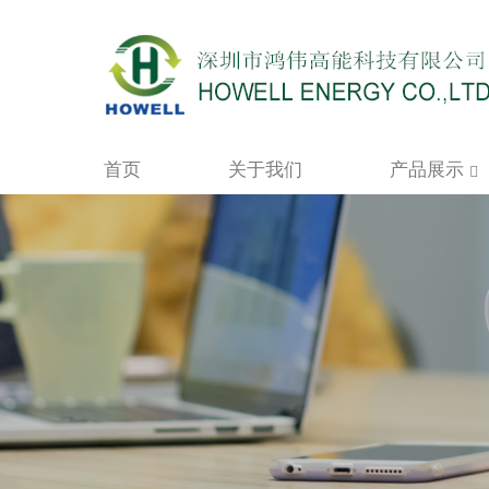
首页
关于我们
产品展示