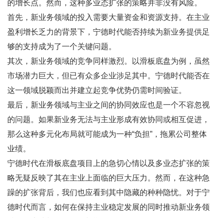
的增长点。然而，这种多业态扩张的策略并非没有风险。
首先，新业务领域的投入需要大量资金和资源支持。在主业
盈利增长乏力的背景下，宁德时代能否持续为新业务提供足
够的支持成为了一个关键问题。
其次，新业务领域的竞争同样激烈。以滑板底盘为例，虽然
市场潜力巨大，但已有众多企业涉足其中。宁德时代能否在
这一领域脱颖而出并建立起竞争优势仍需时间验证。
最后，新业务领域与主业之间的协同效应也是一个不容忽视
的问题。如果新业务无法与主业形成有效协同或相互促进，
那么这种多元化布局就可能成为一种“负担”，拖累公司整体
业绩。
宁德时代在滑板底盘项目上的急切心情以及多业态扩张的策
略无疑反映了其在主业上面临的巨大压力。然而，在这种急
躁的扩张背后，我们也应看到其中隐藏的种种隐忧。对于宁
德时代而言，如何在保持主业稳定发展的同时推动新业务领