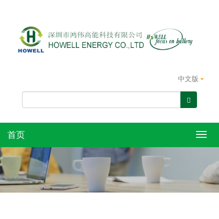
中文版
首页