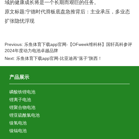
域的健康成长将是一个长期而艰巨的任务。
原文标题:宁德时代滑板底盘急推背后：主业承压，多业态
扩张隐忧浮现
Previous: 乐鱼体育下载app官网-【OFweek维科杯】国轩高科参评
2024年度动力电池卓越品牌
Next: 乐鱼体育下载app官网-比亚迪再“落子”陕西！
产品展示
磷酸铁锂电池
锂离子电池
锂聚合物电池
锂亚硫酰氯电池
镍氢电池
镍镉电池