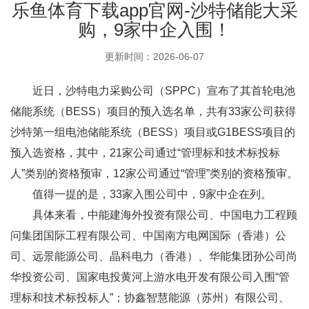
乐鱼体育下载app官网-沙特储能大采
购，9家中企入围！
更新时间：2026-06-07
近日，沙特电力采购公司（SPPC）宣布了其首轮电池
储能系统（BESS）项目的预入选名单，共有33家公司获得
沙特第一组电池储能系统（BESS）项目或G1BESS项目的
预入选资格，其中，21家公司通过“管理标和技术标投标
人”类别的资格预审，12家公司通过“管理”类别的资格预审。
值得一提的是，33家入围公司中，9家中企在列。
具体来看，中能建海外投资有限公司、中国电力工程顾
问集团国际工程有限公司、中国南方电网国际（香港）公
司、远景能源公司、晶科电力（香港）、华能集团孙公司尚
华投资公司、国家电投黄河上游水电开发有限公司入围“管
理标和技术标投标人”；协鑫智慧能源（苏州）有限公司、