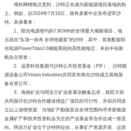
维科网锂电注意到，沙特正在成为新能源项目落地的热
土。例如，仅2024年7月16日，就有多家中企宣布进军沙
特。具体看来：
1、阳光电源签约的7.8GWh的全球最大储能项目，地
点就在“头顶一块布 全球他最富”的沙特，其中，首发配套阳
光电源PowerTitan2.0储能系统的高性能电芯，来自中创新
航自主研发；
2、远景科技集团与沙特公共投资基金（PIF）、沙特能
源设备公司Vision Industries共同宣布将在沙特成立风电装
备合资公司；
3、海南矿业与阿吉兰矿业签署谅解备忘录，就双方拟
共同探讨在沙特合作建设锂盐厂项目的可行性，并拟共同设
立以上游锂资源、当地矿产勘探及在全球范围内寻求新能源
金属矿产和技术投资机会为主的产业基金等合作达成一致意
向。阿吉兰矿业位于沙特阿拉伯，从事矿产资源开发、运营