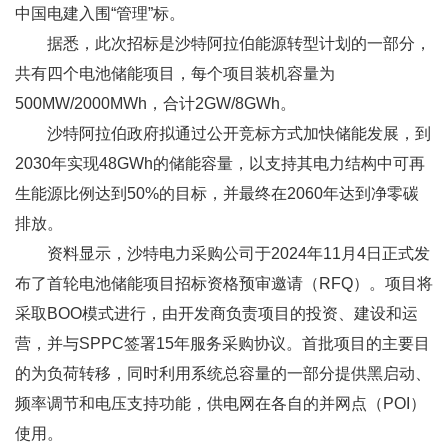
中国电建入围“管理”标。
据悉，此次招标是沙特阿拉伯能源转型计划的一部分，
共有四个电池储能项目，每个项目装机容量为
500MW/2000MWh，合计2GW/8GWh。
沙特阿拉伯政府拟通过公开竞标方式加快储能发展，到
2030年实现48GWh的储能容量，以支持其电力结构中可再
生能源比例达到50%的目标，并最终在2060年达到净零碳
排放。
资料显示，沙特电力采购公司于2024年11月4日正式发
布了首轮电池储能项目招标资格预审邀请（RFQ）。项目将
采取BOO模式进行，由开发商负责项目的投资、建设和运
营，并与SPPC签署15年服务采购协议。首批项目的主要目
的为负荷转移，同时利用系统总容量的一部分提供黑启动、
频率调节和电压支持功能，供电网在各自的并网点（POI）
使用。