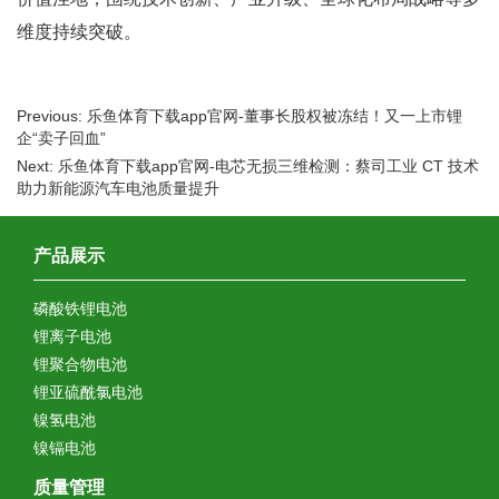
维度持续突破。
Previous: 乐鱼体育下载app官网-董事长股权被冻结！又一上市锂
企“卖子回血”
Next: 乐鱼体育下载app官网-电芯无损三维检测：蔡司工业 CT 技术
助力新能源汽车电池质量提升
产品展示
磷酸铁锂电池
锂离子电池
锂聚合物电池
锂亚硫酰氯电池
镍氢电池
镍镉电池
质量管理