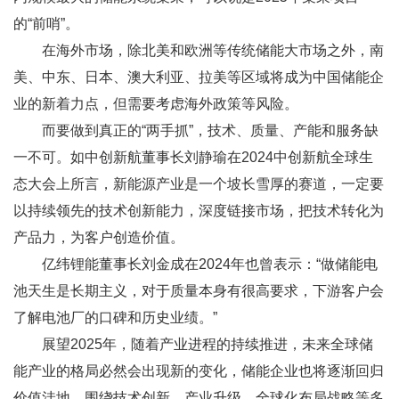
的“前哨”。
在海外市场，除北美和欧洲等传统储能大市场之外，南
美、中东、日本、澳大利亚、拉美等区域将成为中国储能企
业的新着力点，但需要考虑海外政策等风险。
而要做到真正的“两手抓”，技术、质量、产能和服务缺
一不可。如中创新航董事长刘静瑜在2024中创新航全球生
态大会上所言，新能源产业是一个坡长雪厚的赛道，一定要
以持续领先的技术创新能力，深度链接市场，把技术转化为
产品力，为客户创造价值。
亿纬锂能董事长刘金成在2024年也曾表示：“做储能电
池天生是长期主义，对于质量本身有很高要求，下游客户会
了解电池厂的口碑和历史业绩。”
展望2025年，随着产业进程的持续推进，未来全球储
能产业的格局必然会出现新的变化，储能企业也将逐渐回归
价值洼地，围绕技术创新、产业升级、全球化布局战略等多