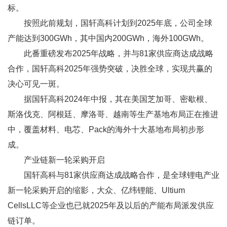
标。
按照此前规划，国轩高科计划到2025年底，公司全球
产能达到300GWh，其中国内200GWh，海外100GWh。
此番重磅发布2025年战略，并与81家供应商达成战略
合作，国轩高科2025年强势突破，决胜全球，实现共赢的
决心可见一斑。
据国轩高科2024年中报，其在美国芝加哥、密歇根、
斯洛伐克、阿根廷、摩洛哥、越南等生产基地布局正在推进
中，覆盖材料、电芯、Pack的海外十大基地布局初步形
成。
产业链新一轮采购开启
国轩高科与81家供应商达成战略合作，是全球锂电产业
新一轮采购开启的缩影，大众、亿纬锂能、Ultium
CellsLLC等企业也已就2025年及以后的产能布局派发供应
链订单。