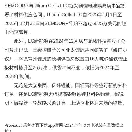
SEMCORP与Ultium Cells LLC就采购锂电池隔离膜事宜签
署了材料供应合同，Ultium Cells LLC自2025年1月1日至
2025年12月31日向SEMCORP采购不超过6625万美元的锂
电池隔离膜。
此外，LG新能源在2024年12月底与龙蟠科技控股子公
司常州锂源、三级控股子公司亚太锂源共同签署了《修订协
议》，将原常州锂源的长期供货总数量由16万吨磷酸铁锂正
极材料提升至26万吨，供货时间不变，依旧为2024年至
2028年期间。
无论是大众集团、亿纬锂能、国轩高科等签订新的材料
订单，还是LG新能源大幅提高磷酸铁锂材料采购量，都说
明下游端新一轮战略采购开启，上游企业将迎来新的增量。
Previous: 乐鱼体育下载app官网-2024全年动力电池装车量数据出
炉！