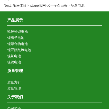
Next: 乐鱼体育下载app官网-又一车企巨头下场造电池！
产品展示
磷酸铁锂电池
锂离子电池
锂聚合物电池
锂亚硫酰氯电池
镍氢电池
镍镉电池
质量管理
质量方针
质量管理
关于我们
公司简介