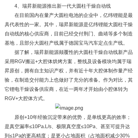
4、瑞昇新能源推出新一代大圆柱干燥自动线
在目前国内在量产大圆柱电池的企业中，亿纬锂能是最
具代表性的一家。其中，瑞昇新能源是亿纬锂能大圆柱干燥
自动线的核心供应商，目前已经交付荆门、曲靖等多个制造
基地，且部分大圆柱产线属于德国宝马汽车定点生产线。
据了解，瑞昇新能源颠覆性的大圆柱干燥自动线新产品
采用RGV搬运+大腔体烘烤方案，整线及设备模块均属于瑞
昇原创，拥有自主知识产权，并有近十年大腔体制作量产经
验，在制造交付能力上也做好了充分的准备。作为对比，其
它锂电干燥设备供应商，在近一两年才开始由小腔体转为
RGV+大腔体方式。
原创+10年经验沉淀带来的优势，是单线更高的效率；
是真空漏率≤10Pa.L/s、极限真空度≤10Pa、甚至可提升达
到≤1Pa的更高精度；是更小占地面积（占地面积减少30%