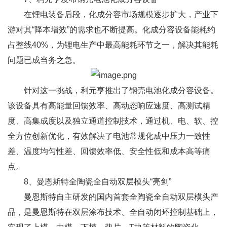
在锂电装备后段，化成分容市场规模逐步扩大，产业下
游对其“降本增效”的需求也不断提高。化成分容设备能耗约
占整线40%，为锂电生产中最高能耗环节之一，解决其能耗
问题已成当务之急。
针对这一挑战，利元亨推出了钢壳电池化成分容设备。
该设备具有高能量回馈效率、高动态响应速度、高测试精
度、高集成度以及独立通道控制技术，通过机、电、软、控
全方位创新优化，有效解决了电池常规化成中压力一致性
差、温度均匀性差、回馈效率低、安全性低和成本高等痛
点。
8、曼恩斯特全陶瓷全自动双层模头“亮剑”
曼恩斯特自主研发的国内首套全陶瓷全自动双层模头产
品，是曼恩斯特在双层涂布技术、全自动闭环控制基础上，