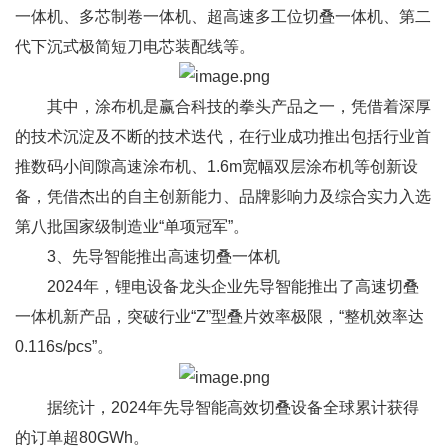
一体机、多芯制卷一体机、超高速多工位切叠一体机、第二
代下沉式极简短刀电芯装配线等。
其中，涂布机是赢合科技的拳头产品之一，凭借着深厚
的技术沉淀及不断的技术迭代，在行业成功推出包括行业首
推数码小间隙高速涂布机、1.6m宽幅双层涂布机等创新设
备，凭借杰出的自主创新能力、品牌影响力及综合实力入选
第八批国家级制造业“单项冠军”。
3、先导智能推出高速切叠一体机
2024年，锂电设备龙头企业先导智能推出了高速切叠
一体机新产品，突破行业“Z”型叠片效率极限，“整机效率达
0.116s/pcs”。
据统计，2024年先导智能高效切叠设备全球累计获得
的订单超80GWh。