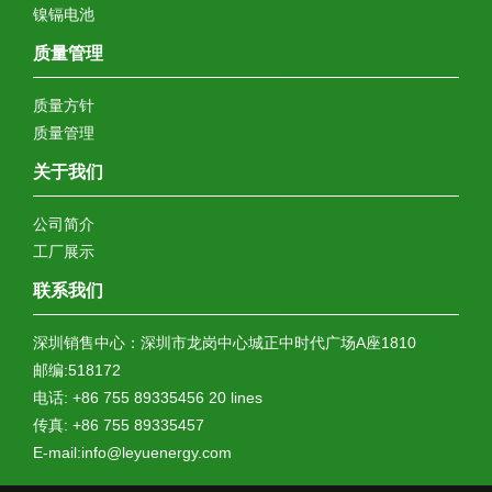
镍镉电池
质量管理
质量方针
质量管理
关于我们
公司简介
工厂展示
联系我们
深圳销售中心：深圳市龙岗中心城正中时代广场A座1810
邮编:518172
电话: +86 755 89335456 20 lines
传真: +86 755 89335457
E-mail:info@leyuenergy.com