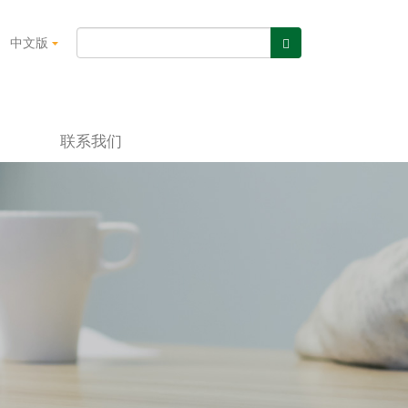
中文版
联系我们