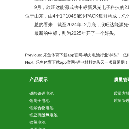
9月，欣旺达能源成功中标新风光电子科技的2
位于山东，由4个1P104S液冷PACK集群构成
总的看来，截至2024年12月底，欣旺达能源
最新的中标，则为2025年开了一个好头。
Previous: 乐鱼体育下载app官网-动力电池行业“掉队”
Next: 乐鱼体育下载app官网-锂电材料龙头又一项目延期！
产品展示
质量管
磷酸铁锂电池
质量方
锂离子电池
质量管
锂聚合物电池
锂亚硫酰氯电池
镍氢电池