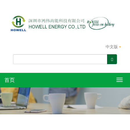
中文版
首页