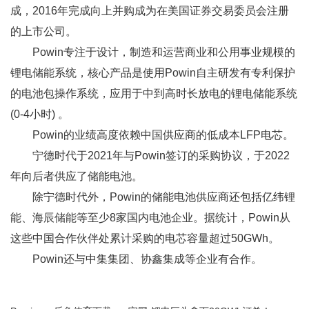
成，2016年完成向上并购成为在美国证券交易委员会注册
的上市公司。
Powin专注于设计，制造和运营商业和公用事业规模的
锂电储能系统，核心产品是使用Powin自主研发有专利保护
的电池包操作系统，应用于中到高时长放电的锂电储能系统
(0-4小时) 。
Powin的业绩高度依赖中国供应商的低成本LFP电芯。
宁德时代于2021年与Powin签订的采购协议，于2022
年向后者供应了储能电池。
除宁德时代外，Powin的储能电池供应商还包括亿纬锂
能、海辰储能等至少8家国内电池企业。据统计，Powin从
这些中国合作伙伴处累计采购的电芯容量超过50GWh。
Powin还与中集集团、协鑫集成等企业有合作。