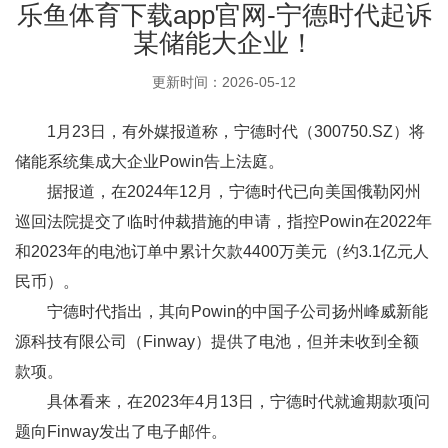
乐鱼体育下载app官网-宁德时代起诉
某储能大企业！
更新时间：2026-05-12
1月23日，有外媒报道称，宁德时代（300750.SZ）将
储能系统集成大企业Powin告上法庭。
据报道，在2024年12月，宁德时代已向美国俄勒冈州
巡回法院提交了临时仲裁措施的申请，指控Powin在2022年
和2023年的电池订单中累计欠款4400万美元（约3.1亿元人
民币）。
宁德时代指出，其向Powin的中国子公司扬州峰威新能
源科技有限公司（Finway）提供了电池，但并未收到全额
款项。
具体看来，在2023年4月13日，宁德时代就逾期款项问
题向Finway发出了电子邮件。