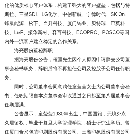
化的优质核心客户体系，构建了强大的客户壁垒，包括与特
斯拉、三星SDI、LG化学、中创新航、宁德时代、SK On、
蜂巢能源、松下、当升科技、厦门钨业、贝特瑞、巴莫科
技、L&F、振华新材、容百科技、ECOPRO、POSCO等国
内外一流客户建立稳定的合作关系。
海亮股份董秘辞职
据海亮股份公告，程疆先生因个人原因申请辞去公司董
事会秘书职务，辞职后将不再担任公司及控股子公司任何职
务。
同时，公司董事会同意聘任童莹莹女士为公司董事会秘
书，任职期限自本次董事会审议通过之日起至第八届董事会
任期届满。
公告显示，童莹莹1980年出生，中国国籍，无境外永
久居留权，毕业于复旦大学管理学院，硕士研究生学历。曾
任厦门合兴包装印刷股份有限公司、三湘印象股份有限公司