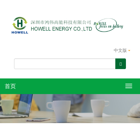
中文版
首页