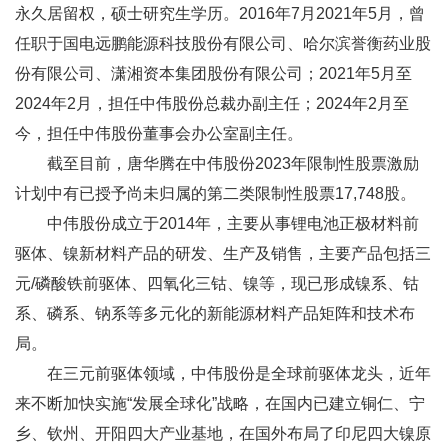
永久居留权，硕士研究生学历。2016年7月2021年5月，曾
任职于国电远鹏能源科技股份有限公司、哈尔滨誉衡药业股
份有限公司、潇湘资本集团股份有限公司；2021年5月至
2024年2月，担任中伟股份总裁办副主任；2024年2月至
今，担任中伟股份董事会办公室副主任。
截至目前，唐华腾在中伟股份2023年限制性股票激励
计划中有已授予尚未归属的第二类限制性股票17,748股。
中伟股份成立于2014年，主要从事锂电池正极材料前
驱体、镍新材料产品的研发、生产及销售，主要产品包括三
元/磷酸铁前驱体、四氧化三钴、镍等，现已形成镍系、钴
系、磷系、钠系等多元化的新能源材料产品矩阵和技术布
局。
在三元前驱体领域，中伟股份是全球前驱体龙头，近年
来不断加快实施“发展全球化”战略，在国内已建立铜仁、宁
乡、钦州、开阳四大产业基地，在国外布局了印尼四大镍原