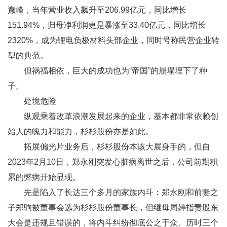
巅峰，当年营业收入飙升至206.99亿元，同比增长
151.94%，归母净利润更是暴涨至33.40亿元，同比增长
2320%，成为锂电负极材料头部企业，同时号称民营企业转
型的典范。
但祸福相依，巨大的成功也为“帝国”的崩塌埋下了种
子。
处境危险
纵观乘着改革浪潮发展起来的企业，基本都非常依赖创
始人的魄力和能力，杉杉股份亦是如此。
拓展偏光片业务后，杉杉股份本该大展身手的，但自
2023年2月10日，郑永刚突发心脏病离世之后，公司前期积
累的弊病开始显现。
先是陷入了长达三个多月的家族内斗：郑永刚和前妻之
子郑驹被董事会选为杉杉股份董事长，但继母周婷指责股东
大会是违规且错误的，将内斗纠纷彻底公之于众。历时三个