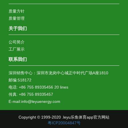
质量方针
质量管理
关于我们
公司简介
工厂展示
联系我们
深圳销售中心：深圳市龙岗中心城正中时代广场A座1810
邮编:518172
电话: +86 755 89335456 20 lines
传真: +86 755 89335457
E-mail:info@leyuenergy.com
Copyright © 1999-2020 .leyu乐鱼体育app官方网站
粤ICP20004847号