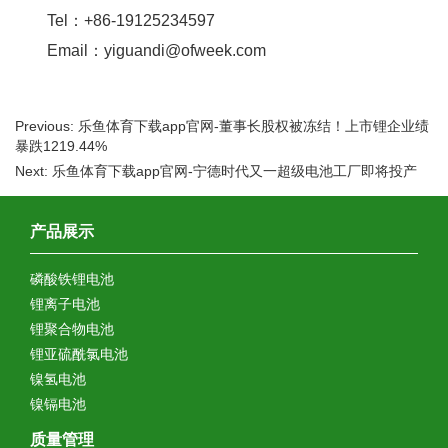
Tel：+86-19125234597
Email：yiguandi@ofweek.com
Previous: 乐鱼体育下载app官网-董事长股权被冻结！上市锂企业绩
暴跌1219.44%
Next: 乐鱼体育下载app官网-宁德时代又一超级电池工厂即将投产
产品展示
磷酸铁锂电池
锂离子电池
锂聚合物电池
锂亚硫酰氯电池
镍氢电池
镍镉电池
质量管理