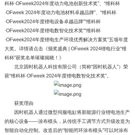
科杯·OFweek2024年度动力电池创新技术奖”、“维科杯
·OFweek 2024年度动力电池材料卓越品牌”、“维科杯
·OFweek2024年度锂电设备卓越品牌”“维科杯
·OFweek2024年度锂电数智化技术奖”“维科杯
·OFweek2024年度锂电生产环境优秀解决方案奖”五项年度
大奖。详情请点击《颁奖盛典 | OFweek 2024锂电行业“维
科杯”获奖名单璀璨揭晓！》
北京因时机器人科技有限公司（简称“因时机器人”）荣
获“维科杯·OFweek 2024年度锂电数智化技术奖”。
获奖理由
因时机器人通过微型伺服电缸将新能源行业锂电池生产
的核心设备——涂布模头，从传统手工调节方式升级改造为
智能自动化控制。改造后的“智能闭环涂布模头”可以对涂布