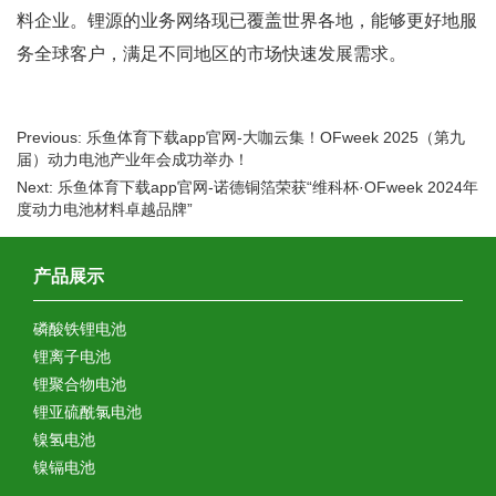
料企业。锂源的业务网络现已覆盖世界各地，能够更好地服
务全球客户，满足不同地区的市场快速发展需求。
Previous: 乐鱼体育下载app官网-大咖云集！OFweek 2025（第九
届）动力电池产业年会成功举办！
Next: 乐鱼体育下载app官网-诺德铜箔荣获“维科杯·OFweek 2024年
度动力电池材料卓越品牌”
产品展示
磷酸铁锂电池
锂离子电池
锂聚合物电池
锂亚硫酰氯电池
镍氢电池
镍镉电池