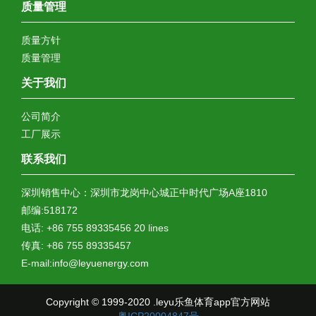
质量管理
质量方针
质量管理
关于我们
公司简介
工厂展示
联系我们
深圳销售中心：深圳市龙岗中心城正中时代广场A座1810
邮编:518172
电话: +86 755 89335456 20 lines
传真: +86 755 89335457
E-mail:info@leyuenergy.com
Copyright © 1999-2020 .leyu乐鱼体育app官方网站