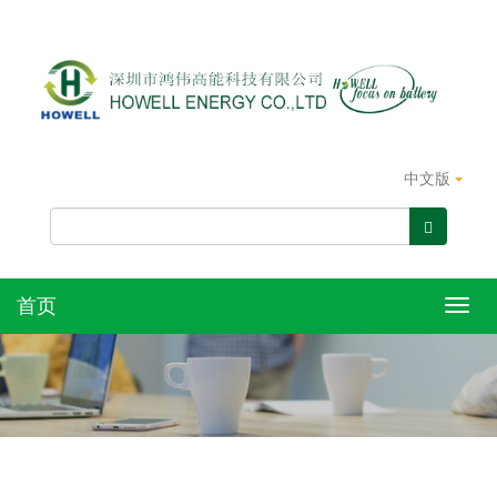
中文版
首页