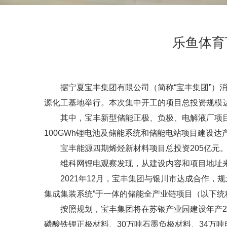
乐鱼体育
据宁夏宝丰集团有限公司（简称“宝丰集团”）
源化工基地举行。本次集中开工的项目总投资规模达3
其中，宝丰新型储能正极、负极、电解液厂项目
100GWh锂电池及储能系统和储能电站项目建设
宝丰能源四期烯烃新材料项目总投资205亿元。前
维科网锂电观察发现，从建设内容和项目地址来
2021年12月，宝丰集团与银川市达成合作
集成集装系统”于一体的储能全产业链项目（以下统
按照规划，宝丰集团将在苏银产业园建设年产2
磷酸铁锂正极材料、30万吨石墨负极材料、34万