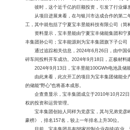
彼时，这个近千亿的巨额投资，引发了行业爆发
从项目进展来看，在与银川市达成合作的第二年
工，其中就包括了宁夏宝丰昱能科技有限公司（简称
资料显示，宝丰昱能由宁夏宝丰储能集团和宁
丰集团孙公司；宝丰能源则为宝丰集团旗下子公司（持
通过追踪相关信息，2024年6月26日，由
碎车间投料开车成功。2024年9月18日，正极材
2024年9月13日，宝丰昱能100GWh电池
由此来看，此次开工的项目为宝丰集团储能全
的储能“野心”也将基本成形。
企查查显示，宝丰集团成立于2010年10月2
权的投资和运营管理。
宝丰集团创始人同样为党彦宝，其与兄弟党彦峰分
豪榜》，排名157名，较上一年排名上升30位。
目前，宝丰集团共有88家控制企业存续/在业