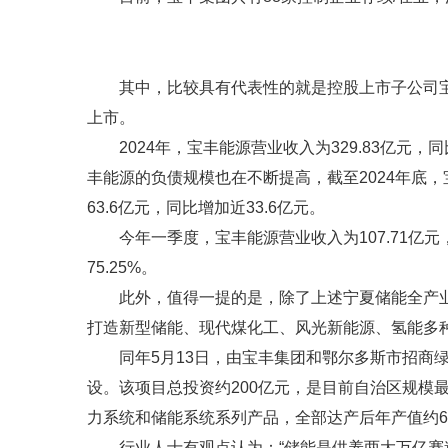
其中，比较具有代表性的就是控股上市子公司宝丰
上市。
2024年，宝丰能源营业收入为329.83亿元，同
丰能源的负债规模也在不断提高，截至2024年底，宝
63.6亿元，同比增加近33.6亿元。
今年一季度，宝丰能源营业收入为107.71亿元，
75.25%。
此外，值得一提的是，除了上述宁夏储能全产
打造新型储能、现代煤化工、风光新能源、氢能多
同年5月13日，由宝丰集团和鄂尔多斯市招商
设。该项目总投资约200亿元，是目前自治区规
力系统和储能系统系列产品，全部达产后年产值约6
行业人士有观点认为：“储能是供养两大万亿赛