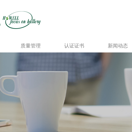
质量管理
认证证书
新闻动态