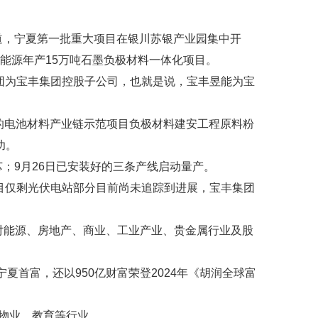
道，宁夏第一批重大项目在银川苏银产业园集中开
丰能源年产15万吨石墨负极材料一体化项目。
团为宝丰集团控股子公司，也就是说，宝丰昱能为宝
料的电池材料产业链示范项目负极材料建安工程原料粉
功。
电芯；9月26日已安装好的三条产线启动量产。
目仅剩光伏电站部分目前尚未追踪到进展，宝丰集团
：对能源、房地产、商业、工业产业、贵金属行业及股
宁夏首富，还以950亿财富荣登2024年《胡润全球富
、物业、教育等行业。