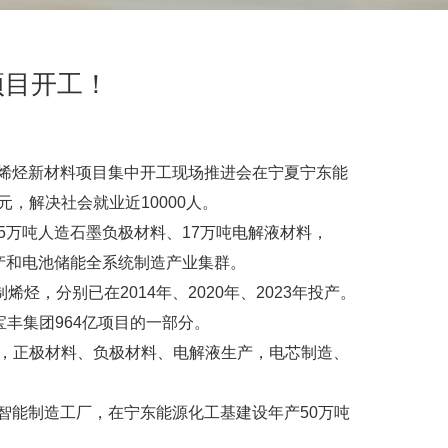
项目开工！
期烯烃新材料项目集中开工现场推进会在宁夏宁东能
，解决社会就业近10000人。
5万吨人造石墨负极材料、17万吨电解液材料，
产和电池储能全系统制造产业集群。
烃，分别已在2014年、2020年、2023年投产。
丰集团964亿项目的一部分。
电站，正极材料、负极材料、电解液生产，电芯制造、
池智能制造工厂，在宁东能源化工基建设年产50万吨