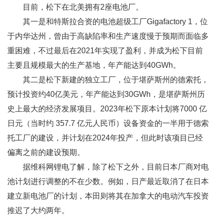
目前，松下在北美拥有2座电池厂。
其一是和特斯拉合资的电池超级工厂Gigafactory 1，位
于内华达州，曾由于高缺陷率和生产速度慢于预期而面临多
重困难，不过最后在2021年实现了盈利，并成为松下目前
主要且规模最大的生产基地，年产能达到40GWh。
其二是松下新建的独立工厂，位于堪萨斯州的德索托，
预计投资约40亿美元，年产能达到30GWh，是堪萨斯州历
史上最大的经济发展项目。2023年松下原本计划将7000 亿
日元（当时约 357.7 亿元人民币）设备资金的一半用于德索
托工厂的建设，并计划在2024年投产，但此时该项目已经
偏离之前的建设预期。
据维科网锂电了解，除了松下之外，目前日本厂商对电
池计划进行调整的不在少数。例如，日产最近取消了在日本
建立新电池厂的计划，本田则将其在加拿大的电动汽车投资
推迟了大约两年。