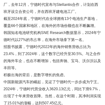
厂，去年12月，宁德时代宣布与Stellantis合作，计划在西
班牙设立合资公司，并在西班牙建电池工厂。
截至2024年底，宁德时代在全球拥有13个电池生产基地，
覆盖66个国家和地区，在海外的市场份额也在不断飙增。
韩国知名电池研究机构SNE Research数据显示，2024年宁
德时代以27%的市占率，在海外市场拿下第一名。
招股书披露，宁德时代2022年的海外销售营收占比为
23.4%，到了2024年，这个数字已经升至30.5%。与之合作
的海外车企，也在不断增加，包括奔驰、宝马、沃尔沃以及
丰田等。
积极出海的背后，是数字增长的焦虑。
中国新能源汽车的崛起，见证了宁德时代一步步成为宁王。
2024年，宁德时代营业收入3620.13亿元，同比下滑9.7%，
出现了十年来营收首降。当然，在这个时期，其净利润实现
了15.01%的涨幅，达到507.45亿元。