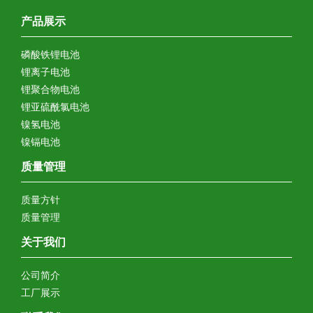
产品展示
磷酸铁锂电池
锂离子电池
锂聚合物电池
锂亚硫酰氯电池
镍氢电池
镍镉电池
质量管理
质量方针
质量管理
关于我们
公司简介
工厂展示