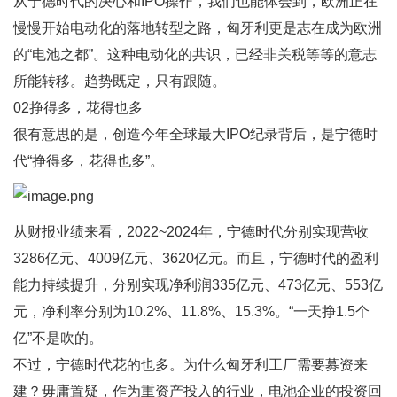
从宁德时代的决心和IPO操作，我们也能体会到，欧洲正在
慢慢开始电动化的落地转型之路，匈牙利更是志在成为欧洲
的“电池之都”。这种电动化的共识，已经非关税等等的意志
所能转移。趋势既定，只有跟随。
02挣得多，花得也多
很有意思的是，创造今年全球最大IPO纪录背后，是宁德时
代“挣得多，花得也多”。
从财报业绩来看，2022~2024年，宁德时代分别实现营收
3286亿元、4009亿元、3620亿元。而且，宁德时代的盈利
能力持续提升，分别实现净利润335亿元、473亿元、553亿
元，净利率分别为10.2%、11.8%、15.3%。“一天挣1.5个
亿”不是吹的。
不过，宁德时代花的也多。为什么匈牙利工厂需要募资来
建？毋庸置疑，作为重资产投入的行业，电池企业的投资回