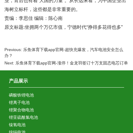
业，背后也有着“大国的力量”。从长远来看，为中国企业出
海树立标杆，这些都是非常重要的。
责编：李思佳 编辑：陈心南
原文标题:坐拥两个万亿市值，宁德时代“挣得多花得也多”
Previous: 乐鱼体育下载app官网-超快充爆发，汽车电池安全怎么
办？
Next: 乐鱼体育下载app官网-涨停！金龙羽签订十万支固态电芯订单
产品展示
磷酸铁锂电池
锂离子电池
锂聚合物电池
锂亚硫酰氯电池
镍氢电池
镍镉电池