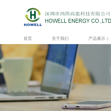
首页
关于我们
产品展示