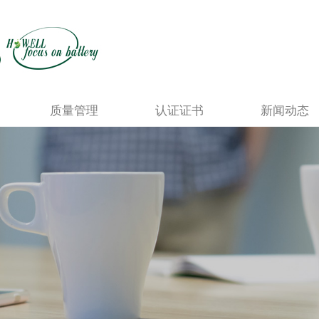
质量管理
认证证书
新闻动态