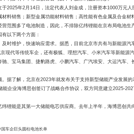
于2025年2月14日，法定代表人刘金成，注册资本1000万
属材料销售；新型金属功能材料销售；高性能有色金属及合金材
经营范围多了电池制造，因此，不排除亿纬锂能在京布局电池生
因有以下两个方面：
，及时维护，快速响应需求。据悉，目前北京市共有与新能源汽车
北京现代等传统车企，还有极狐、理想汽车、小米汽车等新能源
奔驰、宝马集团、捷豹路虎、小鹏汽车、广汽埃安、大运汽车、
。据了解，北京在2023年就发布关于支持新型储能产业发展
能企业海博思创签订了战略合作协议，双方同意建立2025-20
亿纬锂能是其第一大储能电芯供应商。去年上半年，海博思创共
源斩获中国车企巨头圆柱电池长单