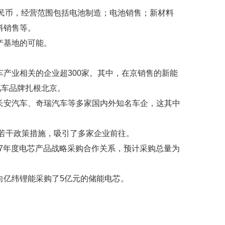
元人民币，经营范围包括电池制造；电池销售；新材料
料销售等。
产基地的可能。
产业相关的企业超300家。其中，在京销售的新能
汽车品牌扎根北京。
长安汽车、奇瑞汽车等多家国内外知名车企，这其中
的若干政策措施，吸引了多家企业前往。
27年度电芯产品战略采购合作关系，预计采购总量为
向亿纬锂能采购了5亿元的储能电芯。