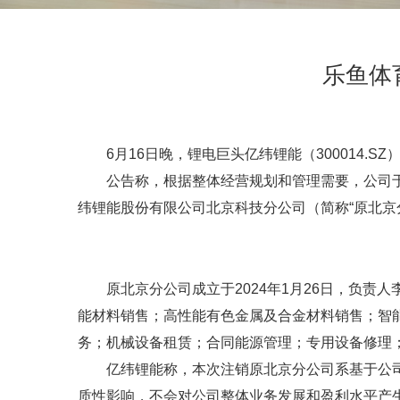
乐鱼体
6月16日晚，锂电巨头亿纬锂能（300014
公告称，根据整体经营规划和管理需要，公司于
纬锂能股份有限公司北京科技分公司（简称“原北京
原北京分公司成立于2024年1月26日，负
能材料销售；高性能有色金属及合金材料销售；智
务；机械设备租赁；合同能源管理；专用设备修理
亿纬锂能称，本次注销原北京分公司系基于公
质性影响，不会对公司整体业务发展和盈利水平产