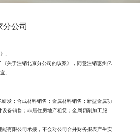
家分公司
告》。
过了《关于注销北京分公司的议案》，同意注销惠州亿
事宜。
技术研发；合成材料销售；金属材料销售；新型金属功
件设备销售；非居住房地产租赁；金属切削加工服
锂能有限公司承接，不会对公司合并财务报表产生实