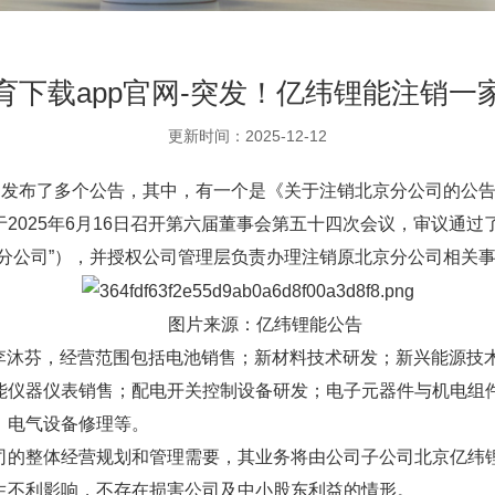
育下载app官网-突发！亿纬锂能注销一
更新时间：2025-12-12
.SZ）发布了多个公告，其中，有一个是《关于注销北京分公司的公
2025年6月16日召开第六届董事会第五十四次会议，审议通
分公司”），并授权公司管理层负责办理注销原北京分公司相关
图片来源：亿纬锂能公告
责人李沐芬，经营范围包括电池销售；新材料技术研发；新兴能源
能仪器仪表销售；配电开关控制设备研发；电子元器件与机电组
；电气设备修理等。
司的整体经营规划和管理需要，其业务将由公司子公司北京亿纬
生不利影响，不存在损害公司及中小股东利益的情形。