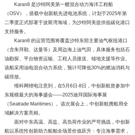
Karan8 是沙特阿美第一艘混合动力海洋工程船
（OSV），搭载中创新航先进电池系统，计划于2025年第
二季度正式部署于波斯湾海域，为沙特阿美提供低碳化港口
支持服务。
Karan8 的运营范围将覆盖沙特东部主要油气枢纽港口
（含朱拜勒、达曼等）及周边海上油气田，具体服务包括石
油勘探、平台物资运输、工程人员接送、锚地支援等作业。
该船采用油电混合动力系统，预计可降低30%的燃油消耗与
碳排放。
维科网锂电注意到，在5月6日-8日，中创新航曾参加中
东规模最大的海事盛会——2025迪拜国际海事展
（Seatrade Maritimes）。该次展会上，中创新航携船用全
域解决方案亮相。
面对中东高温、高盐、高负荷作业的严苛挑战，中创新
航以系统性创新助力船舶全场景价值跃升：专注海事需求，