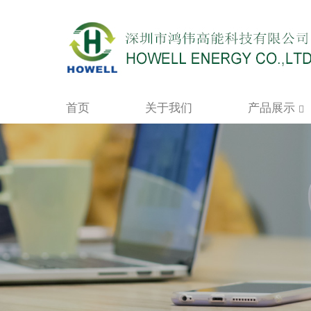
首页
关于我们
产品展示