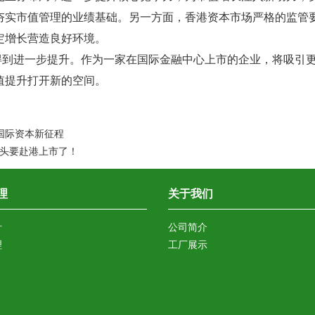
夯实市值管理的业绩基础。另一方面，香港资本市场严格的监管
定增长营造良好环境。
得到进一步提升。作为一家在国际金融中心上市的企业，将吸引
值提升打开新的空间。
开启国际资本新征程
亿巨头要赴港上市了！
理
关于我们
针
公司简介
理
工厂展示