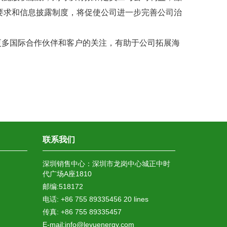
要求和信息披露制度，将促使公司进一步完善公司治
更多国际合作伙伴和客户的关注，有助于公司拓展海
联系我们
深圳销售中心：深圳市龙岗中心城正中时
代广场A座1810
邮编:518172
电话: +86 755 89335456 20 lines
传真: +86 755 89335457
E-mail:info@leyuenergy.com