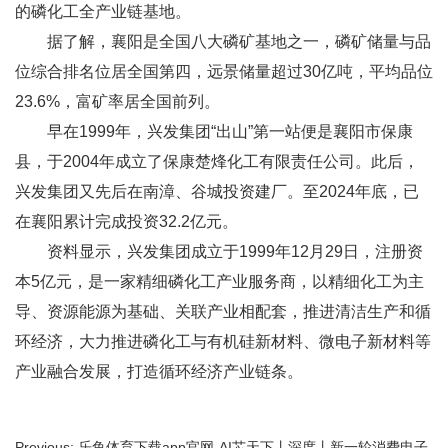
的磷化工全产业链基地。
据了解，襄阳是全国八大磷矿基地之一，磷矿储量与品
位综合排名位居全国第四，远景储量超过30亿吨，平均品位
23.6%，富矿率居全国前列。
早在1999年，兴发集团“出山”第一站便是襄阳市保康
县，于2004年成立了保康楚烽化工有限责任公司。此后，
兴发集团又先后在南漳、谷城投资建厂。至2024年底，已
在襄阳累计完成投资32.2亿元。
资料显示，兴发集团成立于1999年12月29日，注册资
本5亿元，是一家精细磷化工产业服务商，以精细化工为主
导、资源能源为基础、关联产业相配套，推进清洁生产和循
环经济，大力推进磷化工与有机硅新材料、微电子新材料等
产业融合发展，打造循环经济产业链条。
Previous: 乐鱼体育下载app官网-AI芯天下丨深度丨新一轮消费电子