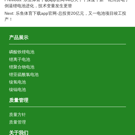
倒逼锂电池进化，技术变量发生更替
Next: 乐鱼体育下载app官网-总投资20亿元，又一电池项目竣工投
产！
产品展示
磷酸铁锂电池
锂离子电池
锂聚合物电池
锂亚硫酰氯电池
镍氢电池
镍镉电池
质量管理
质量方针
质量管理
关于我们