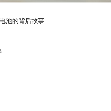
柱电池的背后故事
现。
。