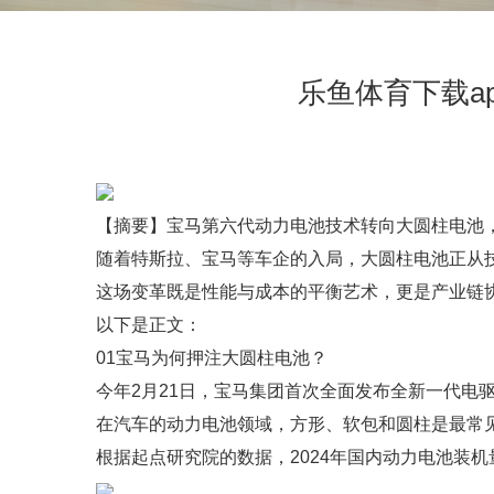
乐鱼体育下载a
【摘要】宝马第六代动力电池技术转向大圆柱电池，通
随着特斯拉、宝马等车企的入局，大圆柱电池正从
这场变革既是性能与成本的平衡艺术，更是产业链
以下是正文：
01宝马为何押注大圆柱电池？
今年2月21日，宝马集团首次全面发布全新一代电
在汽车的动力电池领域，方形、软包和圆柱是最常
根据起点研究院的数据，2024年国内动力电池装机量