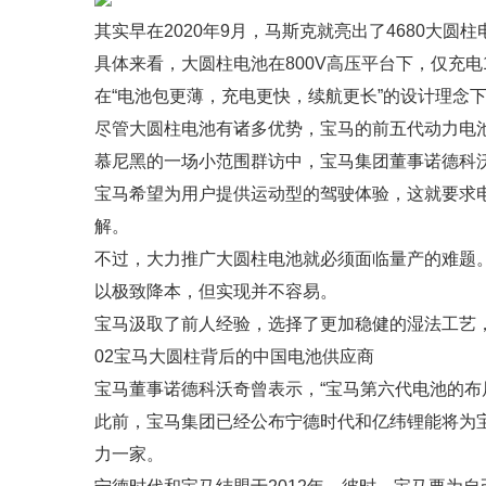
其实早在2020年9月，马斯克就亮出了4680大
具体来看，大圆柱电池在800V高压平台下，仅充电
在“电池包更薄，充电更快，续航更长”的设计理念下
尽管大圆柱电池有诸多优势，宝马的前五代动力电
慕尼黑的一场小范围群访中，宝马集团董事诺德科沃
宝马希望为用户提供运动型的驾驶体验，这就要求
解。
不过，大力推广大圆柱电池就必须面临量产的难题。
以极致降本，但实现并不容易。
宝马汲取了前人经验，选择了更加稳健的湿法工艺
02宝马大圆柱背后的中国电池供应商
宝马董事诺德科沃奇曾表示，“宝马第六代电池的布
此前，宝马集团已经公布宁德时代和亿纬锂能将为
力一家。