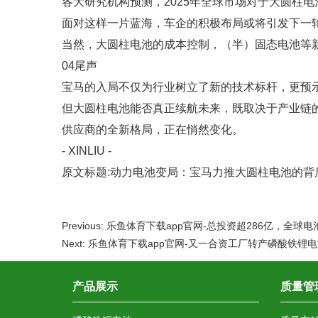
各大研究机构预测，2025年全球市场对于大圆柱电池
面对这样一片蓝海，车企的积极布局或将引发下一
当然，大圆柱电池的成本控制，（半）固态电池等
04尾声
宝马的入局不仅为行业树立了新的技术标杆，更预示
但大圆柱电池能否真正续航未来，既取决于产业链的
供应商的全新格局，正在悄然变化。
- XINLIU -
原文标题:动力电池变局：宝马力推大圆柱电池的背
Previous: 乐鱼体育下载app官网-总投资超286亿，全
Next: 乐鱼体育下载app官网-又一合资工厂转产磷酸铁锂
产品展示
质量管