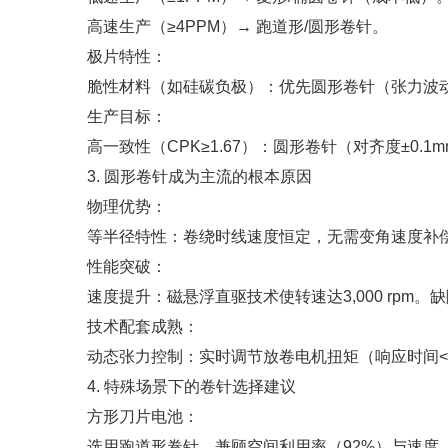
高速生产（≥4PPM）→ 跑道形/圆形卷针。
极片特性：
脆性材料（如硅碳负极）：优先圆形卷针（张力波动
生产目标：
高一致性（CPK≥1.67）：圆形卷针（对齐度±0
3. 圆形卷针成为主流的根本原因
物理优势：
等半径特性：卷绕时线速度恒定，无需变角速度补
性能突破：
速度提升：磁悬浮直驱技术使转速达3,000 rpm。
技术配套成熟：
动态张力控制：实时调节放卷电机扭矩（响应时间<10
4. 特殊场景下的卷针选择建议
方形刀片电池：
选用跑道形卷针，兼顾空间利用率（92%）与速度（1