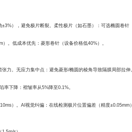
±3%），避免极片断裂。柔性极片（如石墨）：可选椭圆卷针（
.1mm）。低成本优先：菱形卷针（设备价格低40%）。
偿张力。无应力集中点：避免菱形/椭圆的棱角导致隔膜局部拉伸
缺陷率下降：褶皱率从5%降至0.1%。
ms）。AI视觉纠偏：在线检测极片位置偏差（精度±0.05mm
.5m/s）。