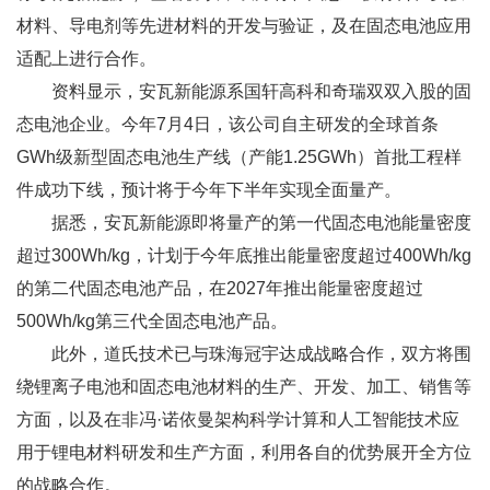
材料、导电剂等先进材料的开发与验证，及在固态电池应用
适配上进行合作。
资料显示，安瓦新能源系国轩高科和奇瑞双双入股的固
态电池企业。今年7月4日，该公司自主研发的全球首条
GWh级新型固态电池生产线（产能1.25GWh）首批工程样
件成功下线，预计将于今年下半年实现全面量产。
据悉，安瓦新能源即将量产的第一代固态电池能量密度
超过300Wh/kg，计划于今年底推出能量密度超过400Wh/kg
的第二代固态电池产品，在2027年推出能量密度超过
500Wh/kg第三代全固态电池产品。
此外，道氏技术已与珠海冠宇达成战略合作，双方将围
绕锂离子电池和固态电池材料的生产、开发、加工、销售等
方面，以及在非冯·诺依曼架构科学计算和人工智能技术应
用于锂电材料研发和生产方面，利用各自的优势展开全方位
的战略合作。