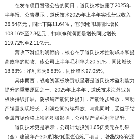
在发布项目暂缓公告的同日，道氏技术披露了2025年
半年报。公告显示，道氏技术2025年上半年实现营业收入
36.54亿元，同比下降11.64%，但净利润却同比增长
108.16%至2.3亿元，扣非净利润更是增长同比增长
119.72%至2.11亿元。
营收下滑但利润翻倍，核心在于道氏技术控制成本和提
高效率的助攻。该公司上半年毛利率为20.51%，同比增长
18.63%；净利率为6.83%，同比增长97.05%。
具体而言，战略资源板块贡献显著是道氏技术盈利能力
提升的重要原因之一。2025年上半年，道氏技术海外业务
板块持续拓展。阴极铜产能同比提升，产能逐步释放，带动
产销量实现增长，利润空间持续释放。与此同时，受益于钴
金属市场价格上涨的积极影响，公司钴产品毛利率提升。
道氏技术更是表示，公司计划投资1.65亿美元在刚果
（金）建设年产30kt阴极铜湿法冶炼厂项目，增强战略资源