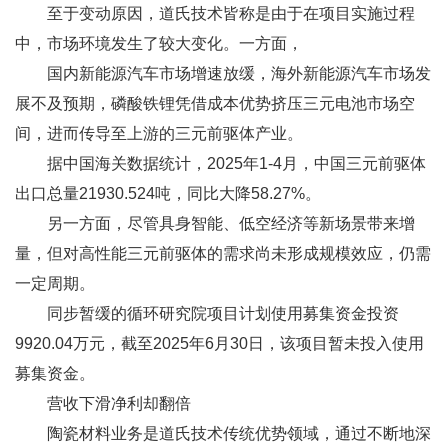
至于变动原因，道氏技术皆称是由于在项目实施过程
中，市场环境发生了较大变化。一方面，
国内新能源汽车市场增速放缓，海外新能源汽车市场发
展不及预期，磷酸铁锂凭借成本优势挤压三元电池市场空
间，进而传导至上游的三元前驱体产业。
据中国海关数据统计，2025年1-4月，中国三元前驱体
出口总量21930.524吨，同比大降58.27%。
另一方面，尽管具身智能、低空经济等新场景带来增
量，但对高性能三元前驱体的需求尚未形成规模效应，仍需
一定周期。
同步暂缓的循环研究院项目计划使用募集资金投资
9920.04万元，截至2025年6月30日，该项目暂未投入使用
募集资金。
营收下滑净利却翻倍
陶瓷材料业务是道氏技术传统优势领域，通过不断地深