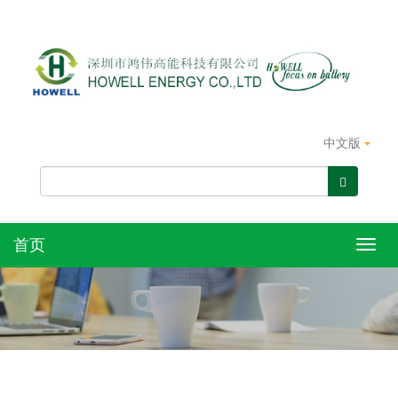
中文版
首页