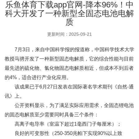
乐鱼体育下载app官网-降本96%！中
科大开发了一种新型全固态电池电解
质
更新时间：2025-09-21
7月3日，来自中国科学报的报道称，中国科学技术大学
教授马骋开发了一种新型固态电解质，它的综合性能与目前
最先进的硫化物、氯化物固态电解质相近，但成本不到后者
的4%，适合进行产业化应用。
该成果已于6月27日发表在国际著名学术期刊《自然-通
讯》上。
公开资料显示，为了满足实际应用需求，全固态锂电池
的固态电解质至少需要同时具备三个条件：
高离子电导率（室温下超过1毫西门子每厘米）；
良好的可变形性（250-350兆帕下实现90%以上致