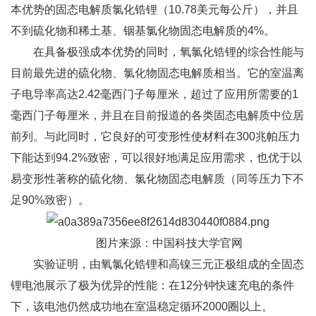
本优势的固态电解质氯化锆锂（10.78美元每公斤），并且
不到硫化物和稀土基、铟基氯化物固态电解质的4%。
在具备极强成本优势的同时，氧氯化锆锂的综合性能与
目前最先进的硫化物、氯化物固态电解质相当。它的室温离
子电导率高达2.42毫西门子每厘米，超过了应用所需要的1
毫西门子每厘米，并且在目前报道的各类固态电解质中位居
前列。与此同时，它良好的可变形性使材料在300兆帕压力
下能达到94.2%致密，可以很好地满足应用需求，也优于以
易变形性著称的硫化物、氯化物固态电解质（同等压力下不
足90%致密）。
图片来源：中国科技大学官网
实验证明，由氧氯化锆锂和高镍三元正极组成的全固态
锂电池展示了极为优异的性能：在12分钟快速充电的条件
下，该电池仍然成功地在室温稳定循环2000圈以上。