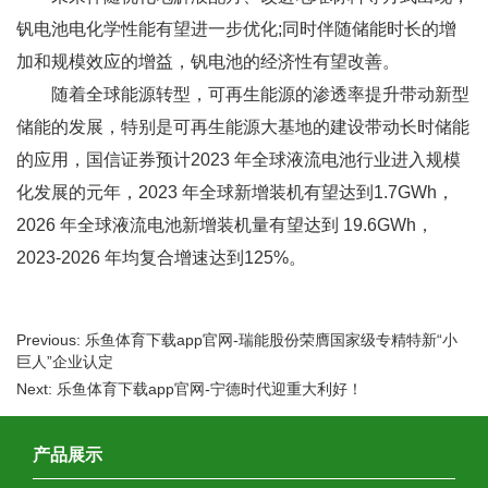
钒电池电化学性能有望进一步优化;同时伴随储能时长的增
加和规模效应的增益，钒电池的经济性有望改善。
随着全球能源转型，可再生能源的渗透率提升带动新型
储能的发展，特别是可再生能源大基地的建设带动长时储能
的应用，国信证券预计2023 年全球液流电池行业进入规模
化发展的元年，2023 年全球新增装机有望达到1.7GWh，
2026 年全球液流电池新增装机量有望达到 19.6GWh，
2023-2026 年均复合增速达到125%。
Previous: 乐鱼体育下载app官网-瑞能股份荣膺国家级专精特新“小
巨人”企业认定
Next: 乐鱼体育下载app官网-宁德时代迎重大利好！
产品展示