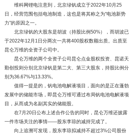
维科网锂电注意到，北京绿钒成立于2022年10月25
日，经营范围包括电池制造，这也是将其称之为“电池新势
力”的原因之一。
北京绿钒的大股东是胡波（持股比例50%），而胡波已
于2022年12月1日分两次一共将400股权数额出质。出质至
昆仑万维的全资子公司中。
昆仑万维的两个全资子公司昆仑点金股权投资、昆诺天
勤创投则分别北京绿钒是第二大、第三大股东，持股比例分
别为36.67%与13.33%。
值得一提是的，钒电池电解液项目，面向的是正在蓬勃
发展中的储能市场，即昆仑万维可通过布局钒电池电解液项
目，从而成为名副其实的储能股。
在7月20日公布上述合作公告的同时，昆仑万维还披露
一件市场关注的事情——股东李琼的减持完成了。
向上追溯可发现，股东李琼拟减持不超过3%公司股份