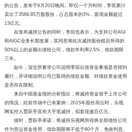
的公告，发布于6月20日晚间。即仅一个月时间，李琼累计
卖出了3586.85万股股份，占总股本的3%，套现金额超过
13亿元。
在发布减持公告的同时，李琼也表示，为支持公司AGI
和AIGC业务长期发展，其同意将此次减持股份税后所得的
50%以上的金额出借给公司，借款年利率2.5%，借款期限
三年。
如今，深交所要求公司说明李琼出借资金事项是否得到
履行，并详细说明公司已取得的借款金额、对借款资金使用
是否存在限制。
来自中国基金报的分析指出，将减持资金借予上市公司
的情况，此前市场中已有案例：2015年股价高位时，乐视
网实控人贾跃亭宣布大手笔减持，拟套现逾百亿元。
彼时，贾跃亭承诺，将减持乐视网所得将全部借给公司
作为营运资金使用，借款期限将不低于60个月，免收利息。