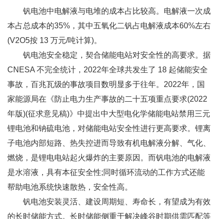
钒电池中电解液与电堆的成本占比较高。电解液一次成
本占总成本的35%，其中五氧化二钒占电解液成本60%左右
(V2O5按 13 万元/吨计算)。
钒电池安全稳定，契合储能电站对安全性的高要求。据
CNESA 不完全统计，2022年全球共发生了 18 起储能安全
事故，百兆瓦级的事故项目数明显多于往年。2022年，国
家能源局在《防止电力生产事故的二十五项重点要求(2022
年版)(征求意见稿)》中提出中大型电化学储能电站禁用三元
锂电池和钠硫电池，对储能电站安全性进行更高要求。锂离
子电池内部短路、热失控进而导致有机电解液分解、气化、
燃烧，是锂电电站起火爆炸的主要原因。而钒电池的电解液
是水溶液，具有本征安全性;同时循环流动的工作方式还能
帮助电池系统快速散热，安全性高。
钒电池安装灵活、建设周期短、寿命长，有望成为有效
的长时储能方式。长时储能侧重于解决峰谷时期供需匹配等