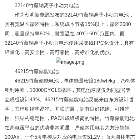
32140竹藤钠离子小动力电池
作为创明新能源发布的32140竹藤钠离子小动力电池，
具有宽温长循环特性，系统成本节省15%以上，循环2000
周，容量保持率80%，耐宽温在-40℃~60℃范围内。而
32140竹藤钠离子小动力电池使用采集线FPC化设计，具有
轻量化，高安全性，高可靠性，高标准化的优点。
46215竹藤储能电池
46215竹藤储能电池，单体能量密度180wh/kg，75%体
积利用率，10000CYCLE循环，其电池厚度仅为同型号竖
立成组设计43%。46215竹藤储能电池灵感来自东方设计哲
学，其榫卯结构易串、并联扩展，拥有良好绝缘、可维护
性、强结构稳定性 ，PACK成组极简的特性。竹藤储能电池
在高电压平台的优势非常明显：户储常用电芯为方形铁锂
100Ah，一个5度电模块对应的电压仅51.2V；而大圆柱电芯