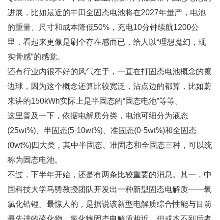
进展，比如最近的丰田全固态电池将在2027年量产，电池
的重量、尺寸和成本降低50%，充电10分钟续航1200公
里，看起来更像是刷个存在感而已，给人以“理想魔幻，现
实骨感”的感觉。
还有行业內很不好的风气在于，一直在打固态电池概念的擦
边球，因为这个概念还算比较宽泛，沾点边的都算，比如蔚
来讲的150kWh实际上是半固态的“固态电池”等等。
这里普及一下，依据电解质分类，电池可细分为液态
(25wt%)、半固态(5-10wt%)、准固态(0-5wt%)和全固态
(0wt%)四大类，其中半固态、准固态和全固态三种，可以统
称为固态电池。
不过，下半年开始，还是有两条比较重要的消息。其一，中
国科技大学马骋教授团队开发出一种新型固态电解质——氧
氯化锆锂。最惊人的，是据说该新型电解质综合性能与目前
最先进的硫化物、氯化物固态电解质相近，但成本不到后者