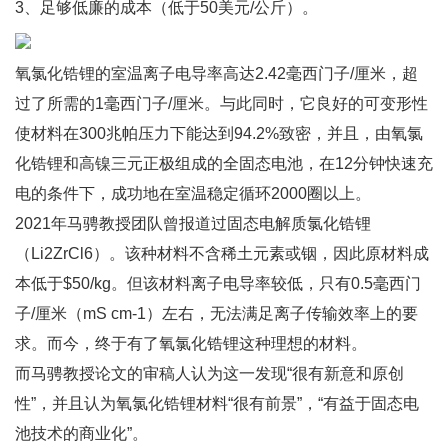
3、足够低廉的成本（低于50美元/公斤）。
氧氯化锆锂的室温离子电导率高达2.42毫西门子/厘米，超
过了所需的1毫西门子/厘米。与此同时，它良好的可变形性
使材料在300兆帕压力下能达到94.2%致密，并且，由氧氯
化锆锂和高镍三元正极组成的全固态电池，在12分钟快速充
电的条件下，成功地在室温稳定循环2000圈以上。
2021年马骋教授团队曾报道过固态电解质氯化锆锂
（Li2ZrCl6）。该种材料不含稀土元素或铟，因此原材料成
本低于$50/kg。但该材料离子电导率较低，只有0.5毫西门
子/厘米（mS cm-1）左右，无法满足离子传输效率上的要
求。而今，终于有了氧氯化锆锂这种理想的材料。
而马骋教授论文的审稿人认为这一发现“很有新意和原创
性”，并且认为氧氯化锆锂材料“很有前景”，“有益于固态电
池技术的商业化”。