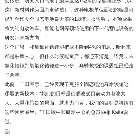
公报说，研究人员制成了膜厚度达1毫米的钴酸锂正极（以
这种新材料作为固态电解质），这种电极单位面积的容量可
提升至迄今全固态电池最大值的1.8倍。报告称，“本项成果
将为纯电动汽车、智能电网等领域使用的下一代蓄电设备的
研发带来新方向。”
这个消息，和氧氯化锆锂能把成本降到4%的消息，听起来
都是鼓舞人心，但什么时候能量产，都还不清楚。毕竟，从
氯化锆锂到氧氯化锆锂这一小步，马骋教授的课题组已经走
了两年。
此前，丰田表示，已经发现了克服全固态电池寿命较短这一
课题的新技术，“我们的目标是彻底改变目前动力电池太
大、太重和昂贵的局面。就潜力而言，我们的目标是将所有
这些因素减半。”丰田碳中和研发中心的总裁Keiji Kaita说
过。